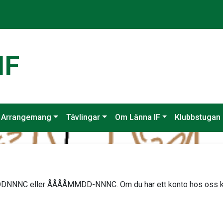
IF
Arrangemang
Tävlingar
Om Länna IF
Klubbstugan
NNNC eller ÅÅÅÅMMDD-NNNC. Om du har ett konto hos oss komme