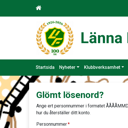
Länna 
Startsida
Nyheter
Klubbverksamhet
Glömt lösenord?
Ange ert personnummer i formatet ÅÅÅÅMMDD
hur du återställer ditt konto.
Personnummer