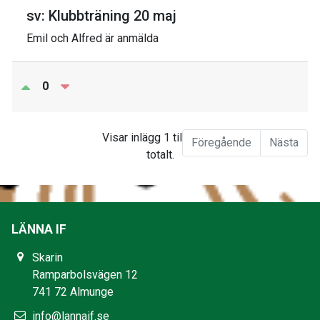
sv: Klubbträning 20 maj
Emil och Alfred är anmälda
0
Visar inlägg 1 till 2 av 2
Föregående
Nästa
totalt.
LÄNNA IF
Skarin
Ramparbolsvägen 12
741 72 Almunge
info@lannaif.se