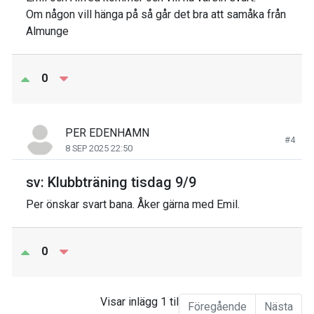
Om någon vill hänga på så går det bra att samåka från
Almunge
0
PER EDENHAMN
#4
8 SEP 2025 22:50
sv: Klubbträning tisdag 9/9
Per önskar svart bana. Åker gärna med Emil.
0
Visar inlägg 1 till 4 av 4
Föregående
Nästa