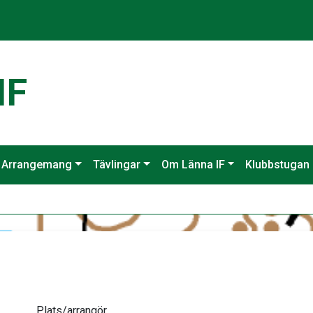
IF
Arrangemang
Tävlingar
Om Länna IF
Klubbstugan
Plats/arrangör