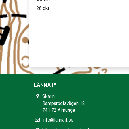
28 okt
LÄNNA IF
Skarin
Ramparbolsvägen 12
741 72 Almunge
info@lannaif.se