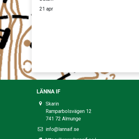
21 apr
LÄNNA IF
Skarin
Ramparbolsvägen 12
741 72 Almunge
info@lannaif.se