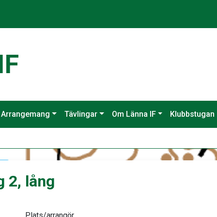
IF
Arrangemang
Tävlingar
Om Länna IF
Klubbstugan
 2, lång
Plats/arrangör