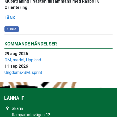
Klubbträning i Nåsten tillsammans med Rasbo IK
Orientering.
LÄNK
DELA
KOMMANDE HÄNDELSER
29 aug 2026
DM, medel, Uppland
11 sep 2026
Ungdoms-SM, sprint
LÄNNA IF
Skarin
Ramparbolsvägen 12