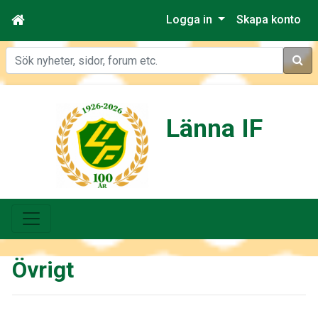
Logga in
Skapa konto
Sök
Länna IF
Övrigt