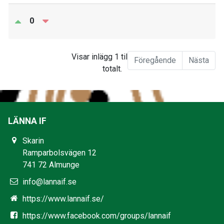
0
Visar inlägg 1 till 1 av 1
Föregående
Nästa
totalt.
LÄNNA IF
Skarin
Ramparbolsvägen 12
741 72 Almunge
info@lannaif.se
https://www.lannaif.se/
https://www.facebook.com/groups/lannaif