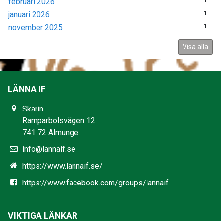
februari 2026
1
januari 2026
1
november 2025
1
Visa alla
LÄNNA IF
Skarin
Ramparbolsvägen 12
741 72 Almunge
info@lannaif.se
https://www.lannaif.se/
https://www.facebook.com/groups/lannaif
VIKTIGA LÄNKAR